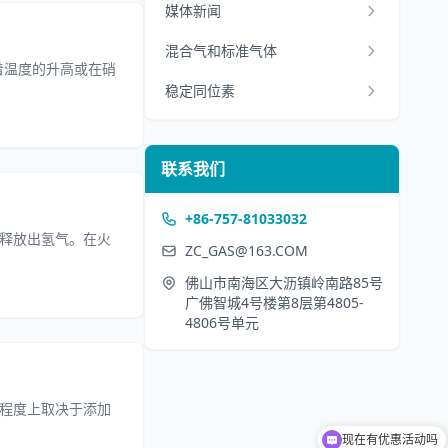
媒体新闻
混合气和标准气体
着温度的升高或在硝
稳定同位素
联系我们
+86-757-81033032
释放出氢气。在火
ZC_GAS@163.COM
佛山市南海区大沥镇岭南路85号
广佛智城4号楼第8层第4805-
4806号单元
程度上取决于添加
现在有优惠活动吗