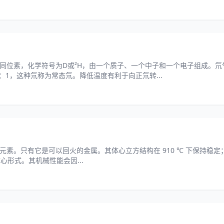
重同位素，化学符号为D或²H，由一个质子、一个中子和一个电子组成。氘
2：1，这种氘称为常态氘。降低温度有利于向正氘转...
只有它是可以回火的金属。其体心立方结构在 910 ℃ 下保持稳定；从 91
心形式。其机械性能会因...