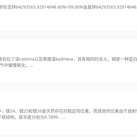
93563.92914648.60%>99.00%金属锌64293563.92914648.
的。它的名字源自拉丁语cadmia以及希腊语kadmeia，具有相同的含义。镉是一
中缓慢氧化，...
中，镁24、镁25和镁26是天然存在的稳定同位素，而其他同位素由于放
结构，其丰度分别为0.7899、...