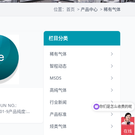
位置：
首页
>
产品中心
>
稀有气体
栏目分类
稀有气体
智程动态
MSDS
高纯气体
你们是怎么收费的呢
行业新闻
UN NO.:
现在有优惠活动吗
0-01-9产品纯度:
产品标准
烃类气体