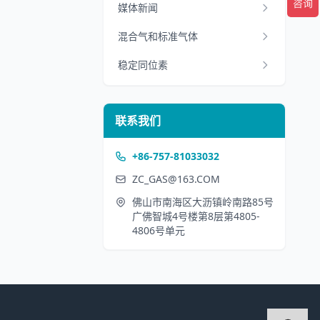
媒体新闻
混合气和标准气体
稳定同位素
联系我们
+86-757-81033032
ZC_GAS@163.COM
佛山市南海区大沥镇岭南路85号
广佛智城4号楼第8层第4805-
4806号单元