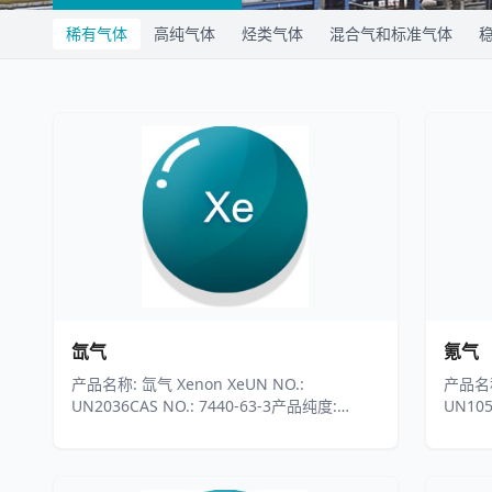
稀有气体
高纯气体
烃类气体
混合气和标准气体
氙气
氪气
产品名称: 氙气 Xenon XeUN NO.:
产品名称:
UN2036CAS NO.: 7440-63-3产品纯度:
UN105
99.99...