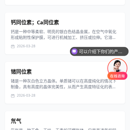
大多数酸和碱。缓慢溶于热浓...
钙同位素；Ca同位素
钙是一种中等柔软、明亮的银白色结晶金属，在空气中氧化
形成粘附性保护膜，可进行机械加工、挤压或拉伸。它溶于
酸并在水中分解释放出氢气。在火焰测试中引入火焰时，它
2026-03-28
呈砖红色。金属钙与许多非金属元素反应，形成相应的二元
可以介绍下你们的产品么
化合物。虽然与氟的反应在环境温度...
锗同位素
锗是一种灰白色立方晶体。单质锗可以在高度纯化的情况下
制备，具有高度的晶体完美性，从而产生高度特征化的表
面。其电导率很大程度上取决于添加的杂质。它会受到硝酸
2026-03-28
和王水的侵蚀，但在没有溶解氧的情况下，在水、酸和碱中
稳定。不溶于水、稀酸、稀碱。锗的化...
氘气