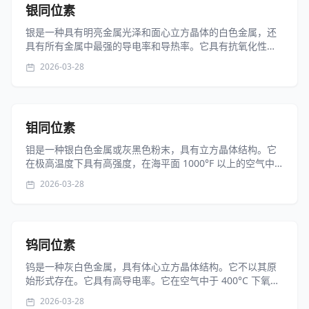
银同位素
银是一种具有明亮金属光泽和面心立方晶体的白色金属，还
具有所有金属中最强的导电率和导热率。它具有抗氧化性，
但在空气中会因与大气中的硫化合物以及汞发生反应而失去
2026-03-28
光泽。溶于硝酸和碱金属氰化物溶液，不溶于水和碱。在常
温下，银不受干燥或潮湿空气的影响...
钼同位素
钼是一种银白色金属或灰黑色粉末，具有立方晶体结构。它
在极高温度下具有高强度，在海平面 1000°F 以上的空气中
迅速氧化，但在高层大气中很稳定。不溶于盐酸或氢氟酸、
2026-03-28
氨水、氢氧化钠、水或稀硫酸，溶于热浓硫酸或硝酸。在常
温下，金属钼对空气、水和...
钨同位素
钨是一种灰白色金属，具有体心立方晶体结构。它不以其原
始形式存在。它具有高导电率。它在空气中于 400°C 下氧
化，氧化速率随着温度的升高或在硝酸钾、氯酸钾或二氧化
2026-03-28
铅等氧化剂存在下迅速增加。它不溶于水，并且几乎不溶于