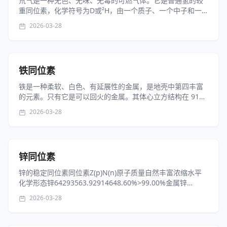
‌氘气是一种无色、无味、无毒的可燃气体‌。它是普通氢的较
重同位素，化学符号为D或²H，由一个质子、一个中子和一
个电子组成。氘气的沸点为-249.5℃，在室温下，氘正-仲异
2026-03-28
构体混合物的平衡组成为2：1，这种氘称为常态氘。降低温
度有利于向正氘转...
铁同位素
铁是一种柔软、白色、有延展性的金属，是地壳中第四丰富
的元素。只有它是可以回火的金属。其体心立方结构在 910
℃ 下保持稳定；从 910 ℃ 到 1390 ℃，它具有面心立方形
2026-03-28
式；当超过 1390 ℃ 时，它会恢复到体心形式。其机械性能
会因...
锌同位素
锌的稳定同位素同位素Z(p)N(n)原子质量自然丰富浓缩水平
化学形态锌64293563.92914648.60%>99.00%金属锌
64293563.92914648.60%>99.00%氧化物锌
2026-03-28
66293765.92603627.90%≥...