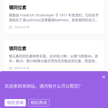
镉同位素
镉是由 Friedrich Strohmeyer 于 1817 年发现的。它的名字
源自拉丁语cadmia以及希腊语kadmeia，具有相同的含义。
镉是一种蓝白色有光泽的软金属，具有密排六方晶系。它不
2026-03-28
溶于水。金属在常温下的潮湿空气中缓慢氧化，...
镁同位素
镁元素的同位素种类丰富，总共有22种，从镁19到镁40。其
中，镁24、镁25和镁26是天然存在的稳定同位素，而其他同
位素由于放射性，不常在自然环境中找到。在这些同位素
2026-03-28
中，镁24、25和26由于具有稳定的原子核结构，其丰度分别
为0.7899、...
×
欢迎来到本网站，请问有什么可以帮您？
1
2
现在咨询
稍后再说