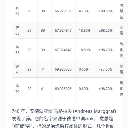
硫
锌
29
38
66.927131
4.10%
≥89.60%
酸
67
盐
锌
金
29
39
67.924847
18.80%
≥98.20%
68
属
氧
锌
29
39
67.924847
18.80%
≥98.20%
化
68
物
锌
金
29
41
69.925325
0.60%
>95.00%
70
属
氧
锌
29
41
69.925325
0.60%
≥98.70%
化
70
物
746 年，安德烈亚斯·马格拉夫 (Andreas Marggraf)
发现了锌。它的名字来源于德语单词zink， 意思是
“点”或“尖”，指的是冶炼后锌晶体的形式。几个世纪