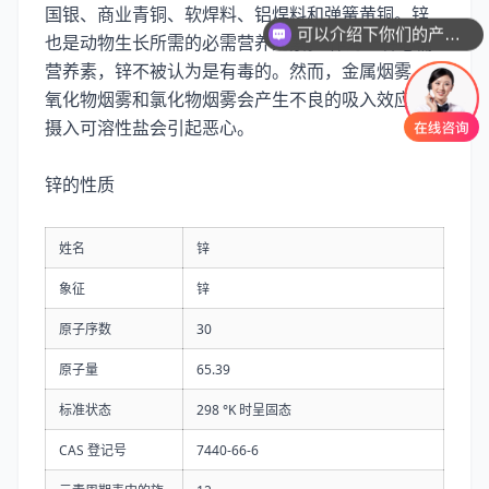
国银、商业青铜、软焊料、铝焊料和弹簧黄铜。锌
可以介绍下你们的产品么
也是动物生长所需的必需营养元素。 作为一种必需
营养素，锌不被认为是有毒的。然而，金属烟雾、
氧化物烟雾和氯化物烟雾会产生不良的吸入效应。
摄入可溶性盐会引起恶心。
锌的性质
姓名
锌
象征
锌
原子序数
30
原子量
65.39
标准状态
298 °K 时呈固态
CAS 登记号
7440-66-6