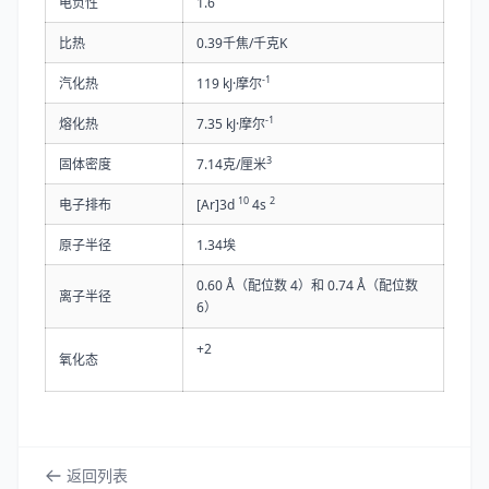
电负性
1.6
比热
0.39千焦/千克K
-1
汽化热
119 kJ·摩尔
-1
熔化热
7.35 kJ·摩尔
3
固体密度
7.14克/厘米
10
2
电子排布
[Ar]3d
4s
原子半径
1.34埃
0.60 Å（配位数 4）和 0.74 Å（配位数
离子半径
6）
+2
氧化态
返回列表