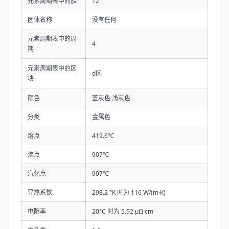
元素周期表中的族
12
团体名称
没有任何
元素周期表中的周
4
期
元素周期表中的区
d区
块
颜色
蓝灰色 浅灰色
分类
金属色
熔点
419.6℃
沸点
907℃
汽化点
907℃
导热系数
298.2 °K 时为 116 W/(m·K)
电阻率
20°C 时为 5.92 µΩ·cm