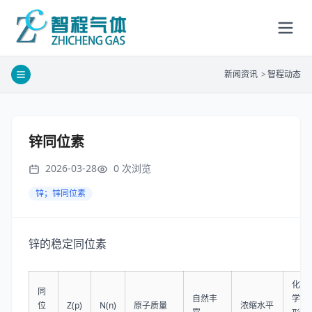
新闻资讯
>
智程动态
锌同位素
2026-03-28
0
次浏览
锌；锌同位素
锌的稳定同位素
化
同
自然丰
学
Z(p)
N(n)
原子质量
浓缩水平
位