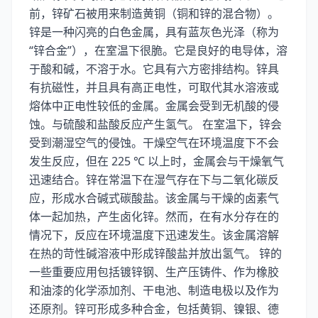
前，锌矿石被用来制造黄铜（铜和锌的混合物）。
锌是一种闪亮的白色金属，具有蓝灰色光泽（称为
“锌合金”），在室温下很脆。它是良好的电导体，溶
于酸和碱，不溶于水。它具有六方密排结构。锌具
有抗磁性，并且具有高正电性，可取代其水溶液或
熔体中正电性较低的金属。金属会受到无机酸的侵
蚀。与硫酸和盐酸反应产生氢气。 在室温下，锌会
受到潮湿空气的侵蚀。干燥空气在环境温度下不会
发生反应，但在 225 ℃ 以上时，金属会与干燥氧气
迅速结合。锌在常温下在湿气存在下与二氧化碳反
应，形成水合碱式碳酸盐。该金属与干燥的卤素气
体一起加热，产生卤化锌。然而，在有水分存在的
情况下，反应在环境温度下迅速发生。该金属溶解
在热的苛性碱溶液中形成锌酸盐并放出氢气。 锌的
一些重要应用包括镀锌钢、生产压铸件、作为橡胶
和油漆的化学添加剂、干电池、制造电极以及作为
还原剂。锌可形成多种合金，包括黄铜、镍银、德