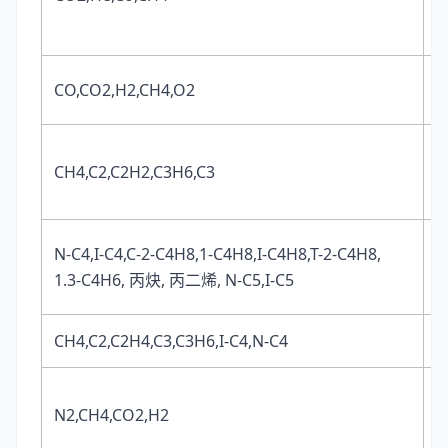
CO,CO2,H2,CH4,O2
N
CH4,C2,C2H2,C3H6,C3
C
N-C4,I-C4,C-2-C4H8,1-C4H8,I-C4H8,T-2-C4H8,
C
1.3-C4H6, 丙炔, 丙二烯, N-C5,I-C5
CH4,C2,C2H4,C3,C3H6,I-C4,N-C4
H
N2,CH4,CO2,H2
C