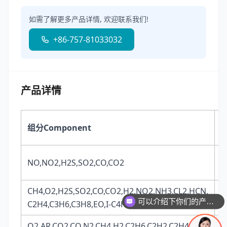
如需了解更多产品详情, 欢迎联系我们!
+86-757-81033032
产品详情
组分Component
B
NO,NO2,H2S,SO2,CO,CO2
N
CH4,O2,H2S,SO2,CO,CO2,H2,NO2,NH3,CL2,HCN,
N
可以介绍下你们的产品么
C2H4,C3H6,C3H8,EO,I-C4H8,I-C4H10,SF6
O2,AR,CO2,CO,N2,CH4,H2,C2H6,C2H2,C2H4,