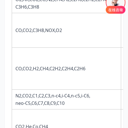
N
C3H6,C3H8
CO,CO2,C3H8,NOX,O2
N
CO,CO2,H2,CH4,C2H2,C2H4,C2H6
N
N2,CO2,C1,C2,C3,n-c4,i-C4,n-c5,i-C6,
C
neo-C5,C6,C7,C8,C9,C10
CO2,He,Co,CH4
A