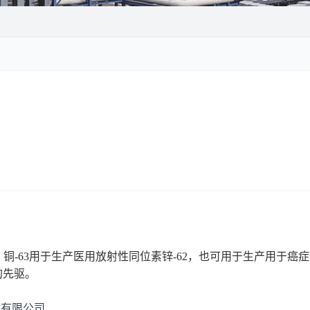
病。 铜-63用于生产医用放射性同位素锌-62，也可用于生产用于癌
产的先驱。
体有限公司