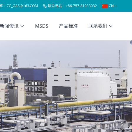
箱：
ZC_GAS@163.COM
联系电话：
+86-757-81033032
CN
新闻资讯
MSDS
产品标准
联系我们