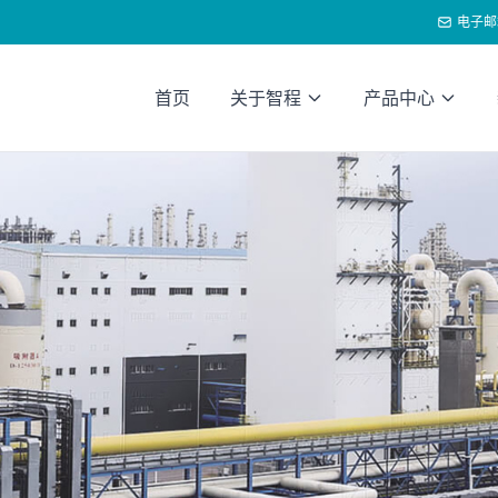
电子邮
首页
关于智程
产品中心