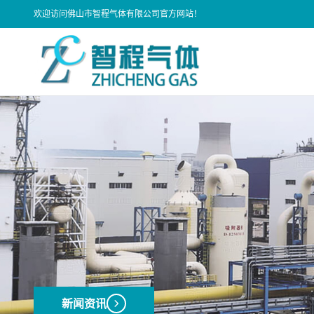
欢迎访问佛山市智程气体有限公司官方网站！
新闻资讯