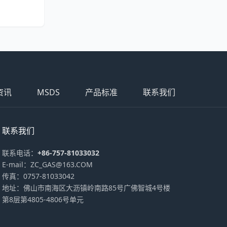
资讯
MSDS
产品标准
联系我们
联系我们
联系电话：
+86-757-81033032
E-mail：ZC_GAS@163.COM
传真：0757-81033042
地址：佛山市南海区大沥镇岭南路85号广佛智城4号楼
第8层第4805-4806号单元