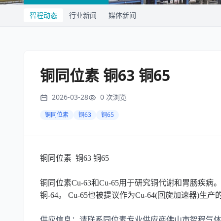
智程动态
行业新闻
媒体新闻
铜同位素 铜63 铜65
2026-03-28
0
次浏览
铜同位素
铜63
铜65
铜同位素
铜63 铜65
铜同位素Cu-63和Cu-65用于研究铜代谢和胃肠疾
铜-64。 Cu-65也被提议作为Cu-64(回旋加速器)生
供应信息：请联系同位素专业供应商佛山市智程气