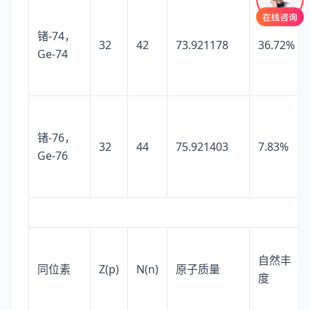
锗-74，
32
42
73.921178
36.72%
Ge-74
锗-76，
32
44
75.921403
7.83%
Ge-76
自然丰
同位素
Z(p)
N(n)
原子质量
度