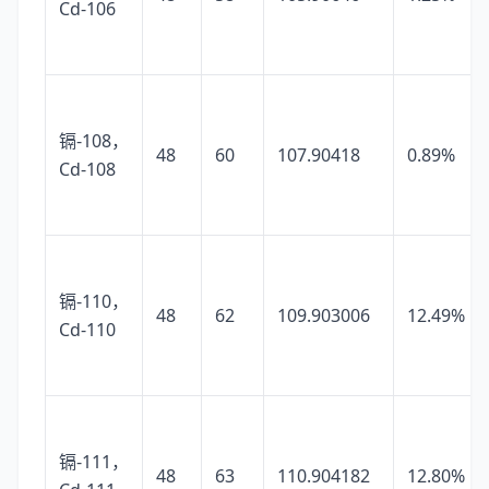
Cd-106
镉-108，
48
60
107.90418
0.89%
Cd-108
镉-110，
48
62
109.903006
12.49%
Cd-110
镉-111，
48
63
110.904182
12.80%