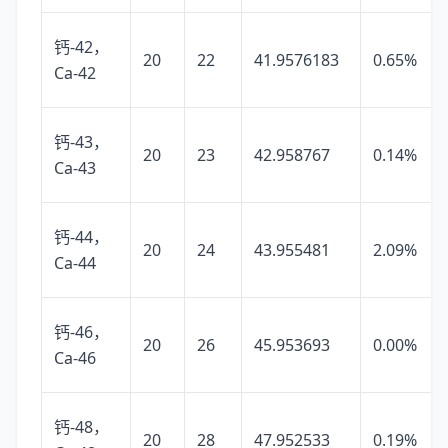
钙-42，
20
22
41.9576183
0.65%
Ca-42
钙-43，
20
23
42.958767
0.14%
Ca-43
钙-44，
20
24
43.955481
2.09%
Ca-44
钙-46，
20
26
45.953693
0.00%
Ca-46
钙-48，
20
28
47.952533
0.19%