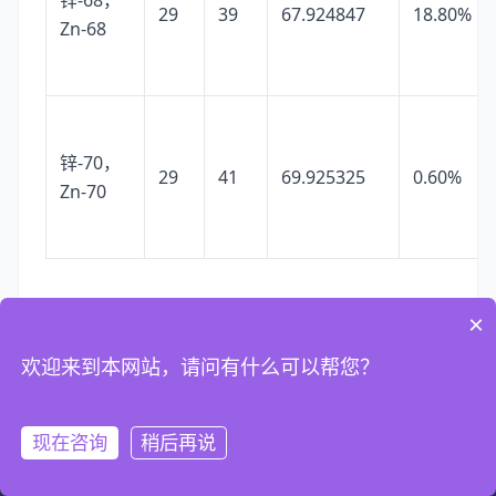
29
39
67.924847
18.80%
Zn-68
锌-70，
29
41
69.925325
0.60%
Zn-70
×
相关产品
欢迎来到本网站，请问有什么可以帮您？
现在咨询
稍后再说
首页
电话
联系