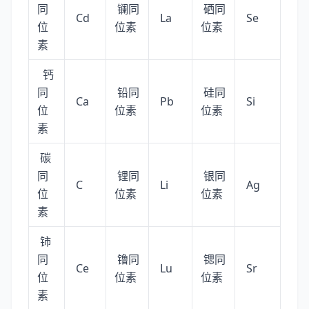
同
镧同
硒同
Cd
La
Se
位
位素
位素
素
钙
同
铅同
硅同
Ca
Pb
Si
位
位素
位素
素
碳
同
锂同
银同
C
Li
Ag
位
位素
位素
素
铈
同
镥同
锶同
Ce
Lu
Sr
位
位素
位素
素