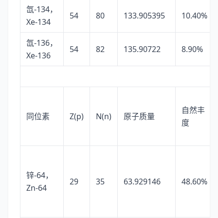
氙-134，
54
80
133.905395
10.40%
Xe-134
氙-136，
54
82
135.90722
8.90%
Xe-136
自然丰
同位素
Z(p)
N(n)
原子质量
度
锌-64，
29
35
63.929146
48.60%
Zn-64