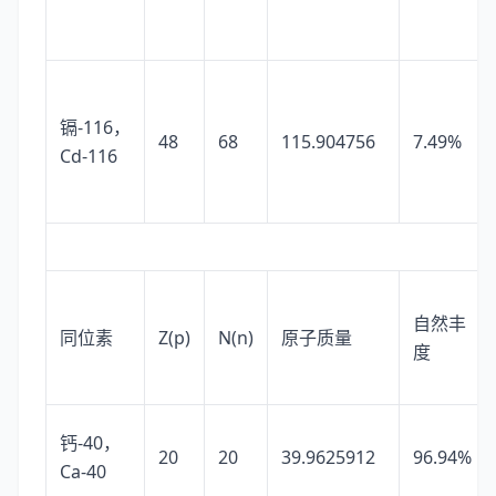
镉-116，
48
68
115.904756
7.49%
Cd-116
自然丰
同位素
Z(p)
N(n)
原子质量
度
钙-40，
20
20
39.9625912
96.94%
Ca-40