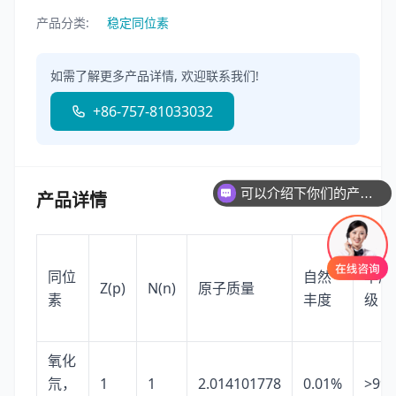
产品分类:
稳定同位素
如需了解更多产品详情, 欢迎联系我们!
+86-757-81033032
可以介绍下你们的产品么
产品详情
同位
自然
丰度
Z(p)
N(n)
原子质量
素
丰度
级
氧化
氘，
1
1
2.014101778
0.01%
>99.