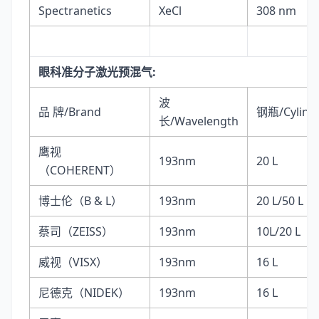
Spectranetics
XeCl
308 nm
眼科准分子激光预混气:
波
品 牌/Brand
钢瓶/Cylind
长/Wavelength
鹰视
193nm
20 L
（COHERENT）
博士伦（B & L）
193nm
20 L/50 L
蔡司（ZEISS）
193nm
10L/20 L
威视（VISX）
193nm
16 L
尼德克（NIDEK）
193nm
16 L