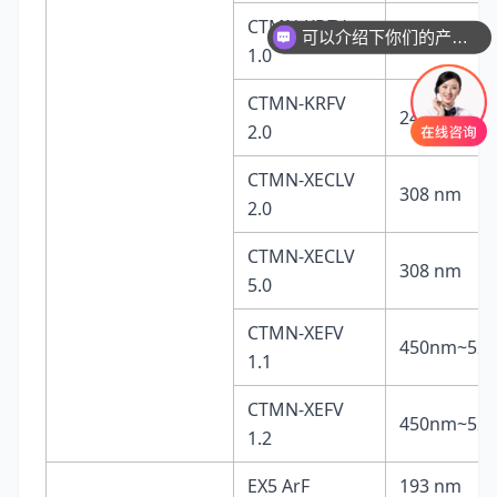
CTMN-KRFV
可以介绍下你们的产品么
248 nm
1.0
CTMN-KRFV
248 nm
2.0
CTMN-XECLV
308 nm
2.0
CTMN-XECLV
308 nm
5.0
CTMN-XEFV
450nm~52
1.1
CTMN-XEFV
450nm~52
1.2
EX5 ArF
193 nm