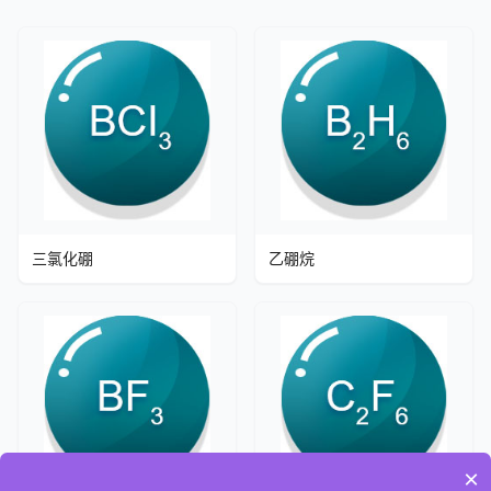
三氯化硼
乙硼烷
×