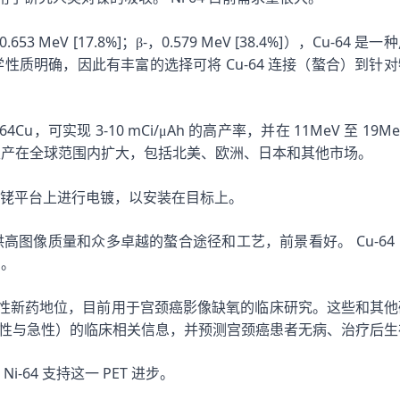
0.653 MeV [17.8%]
-
0.579 MeV [38.4%]
Cu-64
；β
，
），
是一种
Cu-64
学性质明确，因此有丰富的选择可将
连接（螯合）到针对
)64Cu
3-10 mCi/
Ah
11MeV
19M
，可实现
μ
的高产率，并在
至
生产在全球范围内扩大，包括北美、欧洲、日本和其他市场。
铑平台上进行电镀，以安装在目标上。
Cu-64
供高图像质量和众多卓越的螯合途径和工艺，前景看好。
中。
性新药地位，目前用于宫颈癌影像缺氧的临床研究。这些和其他
性与急性）的临床相关信息，并预测宫颈癌患者无病、治疗后生
Ni-64
PET
支持这一
进步。