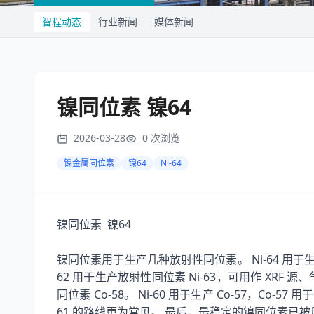
智程动态
行业新闻
媒体新闻
镍同位素 镍64
2026-03-28
0
次浏览
镍金属同位素
镍64
Ni-64
64
镍同位素
镍
Ni-64
镍同位素用于生产几种放射性同位素。
用于
62
Ni-63
XRF
用于生产放射性同位素
，可用作
源、
Co-58
Ni-60
Co-57
Co-57
同位素
。
用于生产
，
用于
61
的路线更为常见。
最后，最稳定的镍同位素已被