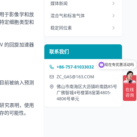
媒体新闻
用于影像学和放
混合气和标准气体
特定细胞类型和
稳定同位素
eV
的回旋加速器
联系我们
现在有优惠活动吗
+86-757-81033032
ZC_GAS@163.COM
目前被纳入预测
佛山市南海区大沥镇岭南路85号
广佛智城4号楼第8层第4805-
4806号单元
研究表明，使用
存的可能性。