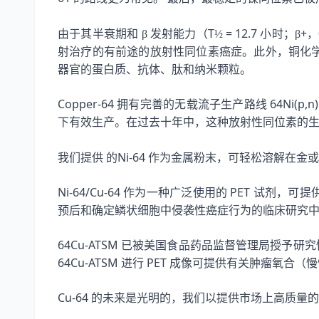
T
= 12.7
+
由于其半衰期和
β
发射能力（
½
小时；β
，
射治疗的有前途的放射性同位素癌症。此外，铜化
器官的蛋白质、抗体、肽和纳米颗粒。
Copper-64
64Ni(p,n
拥有完善的无载流子生产路线
下有效生产。在过去十年中，这种放射性同位素的
Ni-64
我们提供
的
作为金属粉末，可轻松溶解在金或
Ni-64/Cu-64
PET
作为一种广泛使用的
试剂，可提
预后和确定鳞状细胞中侵袭性癌症行为的临床研究
64Cu-ATSM
已被美国食品药品监督管理局授予研究
64Cu-ATSM
PET
进行
成像可提供有关肿瘤氧合（慢
Cu-64
的未来是光明的，我们以提供市场上高质量的