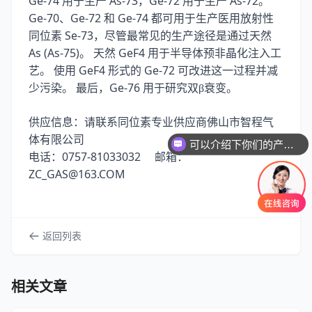
Ge-74
As-73
Ge-72
As-72
用于生产
，
用于生产
。
Ge-70
Ge-72
Ge-74
、
和
都可用于生产医用放射性
Se-73
同位素
，尽管最常见的生产途径是通过天然
As (As-75)
GeF4
。
天然
用于半导体预非晶化注入工
GeF4
Ge-72
艺。
使用
形式的
可改进这一过程并减
Ge-76
少污染。
最后，
用于研究双β衰变。
供应信息：请联系同位素专业供应商佛山市智程气
体有限公司
可以介绍下你们的产品么
0757-81033032
电话：
邮箱：
ZC_GAS@163.COM
返回列表
相关文章