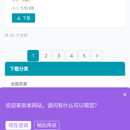
570 KB
大小:
下载
共 43 个文件
1
2
3
4
5
下载分类
全部资源
×
MSDS
欢迎来到本网站，请问有什么可以帮您？
产品标准
现在咨询
稍后再说